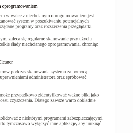
ym oprogramowaniem
iem w walce z niechcianym oprogramowaniem jest
skanować system w poszukiwaniu potencjalnych
żądane programy oraz rozszerzenia przeglądarki.
ym, zaleca się regularne skanowanie przy użyciu
lkie ślady niechcianego oprogramowania, chroniąc
Cleaner
emów podczas skanowania systemu za pomocą
 uprawnieniami administratora oraz spróbować
 może przypadkowo zidentyfikować ważne pliki jako
ocesu czyszczenia. Dlatego zawsze warto dokładnie
lidować z niektórymi programami zabezpieczającymi
arto tymczasowo wyłączyć inne aplikacje, aby uniknąć