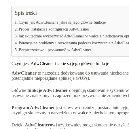
Spis treści
Czym jest AdwCleaner i jakie są jego główne funkcje
Proces instalacji i konfiguracji AdwCleaner
Jak skutecznie wykorzystać AdwCleaner w walce z niechcianym 
Potencjalne problemy i rozwiązania podczas korzystania z AdwClea
Bezpieczeństwo i prywatność w AdwCleaner
Czym jest AdwCleaner i jakie są jego główne funkcje
AdwCleaner
to narzędzie dedykowane do usuwania niechcianeg
potencjalnie niepożądane aplikacje (PUPs).
Główne
funkcje AdwCleaner
obejmują skanowanie systemu w
usuwanie znalezionych zagrożeń oraz przywracanie zmienionych
Program AdwCleaner
jest łatwy w obsłudze, posiada intuicyj
czyni go skutecznym narzędziem w walce z niechcianym opro
Dzięki
AdwCleanerowi
użytkownicy mogą skutecznie oczyścić