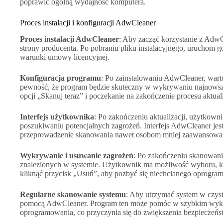
poprawić ogólną wydajność komputera.
Proces instalacji i konfiguracji AdwCleaner
Proces instalacji AdwCleaner
: Aby zacząć korzystanie z AdwC
strony producenta. Po pobraniu pliku instalacyjnego, uruchom go
warunki umowy licencyjnej.
Konfiguracja programu
: Po zainstalowaniu AdwCleaner, wart
pewność, że program będzie skuteczny w wykrywaniu najnowsz
opcji „Skanuj teraz” i poczekanie na zakończenie procesu aktuali
Interfejs użytkownika
: Po zakończeniu aktualizacji, użytkow
poszukiwaniu potencjalnych zagrożeń. Interfejs AdwCleaner jest 
przeprowadzenie skanowania nawet osobom mniej zaawansowan
Wykrywanie i usuwanie zagrożeń
: Po zakończeniu skanowani
znalezionych w systemie. Użytkownik ma możliwość wyboru, któ
kliknąć przycisk „Usuń”, aby pozbyć się niechcianego oprogra
Regularne skanowanie systemu
: Aby utrzymać system w czyst
pomocą AdwCleaner. Program ten może pomóc w szybkim wykryc
oprogramowania, co przyczynia się do zwiększenia bezpieczeńs