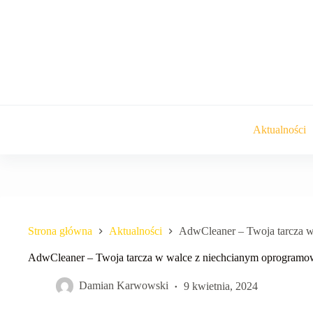
Przejdź
do
treści
Aktualności
Strona główna
Aktualności
AdwCleaner – Twoja tarcza 
AdwCleaner – Twoja tarcza w walce z niechcianym oprogram
Damian Karwowski
9 kwietnia, 2024