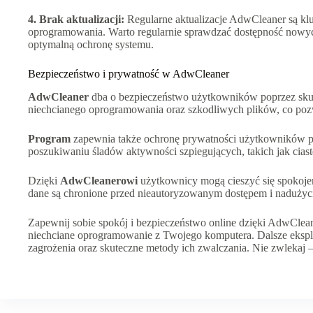
4. Brak aktualizacji:
Regularne aktualizacje AdwCleaner są kl
oprogramowania. Warto regularnie sprawdzać dostępność nowyc
optymalną ochronę systemu.
Bezpieczeństwo i prywatność w AdwCleaner
AdwCleaner
dba o bezpieczeństwo użytkowników poprzez skut
niechcianego oprogramowania oraz szkodliwych plików, co poz
Program
zapewnia także ochronę prywatności użytkowników p
poszukiwaniu śladów aktywności szpiegujących, takich jak ciast
Dzięki
AdwCleanerowi
użytkownicy mogą cieszyć się spokojem 
dane są chronione przed nieautoryzowanym dostępem i nadużyc
Zapewnij sobie spokój i bezpieczeństwo online dzięki AdwCleane
niechciane oprogramowanie z Twojego komputera. Dalsze ekspl
zagrożenia oraz skuteczne metody ich zwalczania. Nie zwlekaj – 