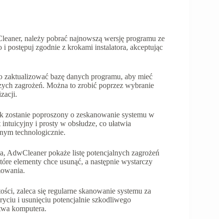
leaner, należy pobrać najnowszą wersję programu ze
 i postępuj zgodnie z krokami instalatora, akceptując
o zaktualizować bazę danych programu, aby mieć
ych zagrożeń. Można to zrobić poprzez wybranie
zacji.
nik zostanie poproszony o zeskanowanie systemu w
intuicyjny i prosty w obsłudze, co ułatwia
ym technologicznie.
a, AdwCleaner pokaże listę potencjalnych zagrożeń
re elementy chce usunąć, a następnie wystarczy
mowania.
ości, zaleca się regularne skanowanie systemu za
iu i usunięciu potencjalnie szkodliwego
twa komputera.