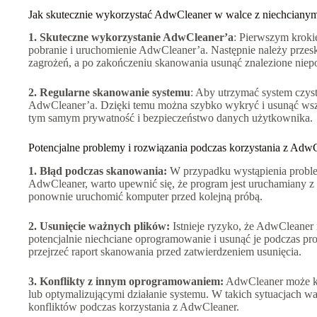
Jak skutecznie wykorzystać AdwCleaner w walce z niechcian
1. Skuteczne wykorzystanie AdwCleaner’a
: Pierwszym krok
pobranie i uruchomienie AdwCleaner’a. Następnie należy prze
zagrożeń, a po zakończeniu skanowania usunąć znalezione niepo
2. Regularne skanowanie systemu
: Aby utrzymać system czyst
AdwCleaner’a. Dzięki temu można szybko wykryć i usunąć wsze
tym samym prywatność i bezpieczeństwo danych użytkownika.
Potencjalne problemy i rozwiązania podczas korzystania z Adw
1. Błąd podczas skanowania:
W przypadku wystąpienia probl
AdwCleaner, warto upewnić się, że program jest uruchamiany z
ponownie uruchomić komputer przed kolejną próbą.
2. Usunięcie ważnych plików:
Istnieje ryzyko, że AdwCleaner
potencjalnie niechciane oprogramowanie i usunąć je podczas pr
przejrzeć raport skanowania przed zatwierdzeniem usunięcia.
3. Konflikty z innym oprogramowaniem:
AdwCleaner może ko
lub optymalizującymi działanie systemu. W takich sytuacjach w
konfliktów podczas korzystania z AdwCleaner.