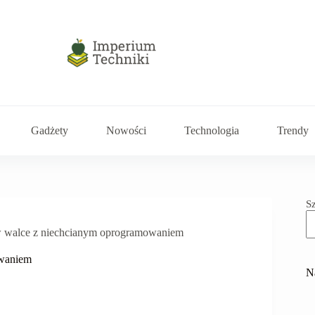
Gadżety
Nowości
Technologia
Trendy
S
w walce z niechcianym oprogramowaniem
owaniem
N