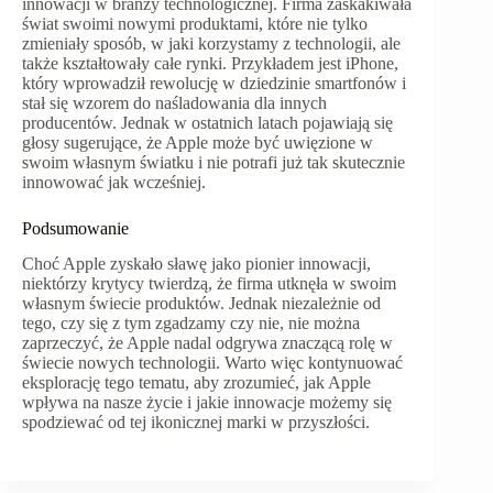
innowacji w branży technologicznej. Firma zaskakiwała
świat swoimi nowymi produktami, które nie tylko
zmieniały sposób, w jaki korzystamy z technologii, ale
także kształtowały całe rynki. Przykładem jest iPhone,
który wprowadził rewolucję w dziedzinie smartfonów i
stał się wzorem do naśladowania dla innych
producentów. Jednak w ostatnich latach pojawiają się
głosy sugerujące, że Apple może być uwięzione w
swoim własnym światku i nie potrafi już tak skutecznie
innowować jak wcześniej.
Podsumowanie
Choć Apple zyskało sławę jako pionier innowacji,
niektórzy krytycy twierdzą, że firma utknęła w swoim
własnym świecie produktów. Jednak niezależnie od
tego, czy się z tym zgadzamy czy nie, nie można
zaprzeczyć, że Apple nadal odgrywa znaczącą rolę w
świecie nowych technologii. Warto więc kontynuować
eksplorację tego tematu, aby zrozumieć, jak Apple
wpływa na nasze życie i jakie innowacje możemy się
spodziewać od tej ikonicznej marki w przyszłości.