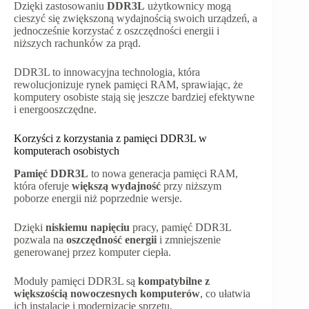
Dzięki zastosowaniu
DDR3L
użytkownicy mogą
cieszyć się zwiększoną wydajnością swoich urządzeń, a
jednocześnie korzystać z oszczędności energii i
niższych rachunków za prąd.
DDR3L to innowacyjna technologia, która
rewolucjonizuje rynek pamięci RAM, sprawiając, że
komputery osobiste stają się jeszcze bardziej efektywne
i energooszczędne.
Korzyści z korzystania z pamięci DDR3L w
komputerach osobistych
Pamięć DDR3L
to nowa generacja pamięci RAM,
która oferuje
większą wydajność
przy niższym
poborze energii niż poprzednie wersje.
Dzięki
niskiemu napięciu
pracy, pamięć DDR3L
pozwala na
oszczędność energii
i zmniejszenie
generowanej przez komputer ciepła.
Moduły pamięci DDR3L są
kompatybilne z
większością nowoczesnych komputerów
, co ułatwia
ich instalację i modernizację sprzętu.