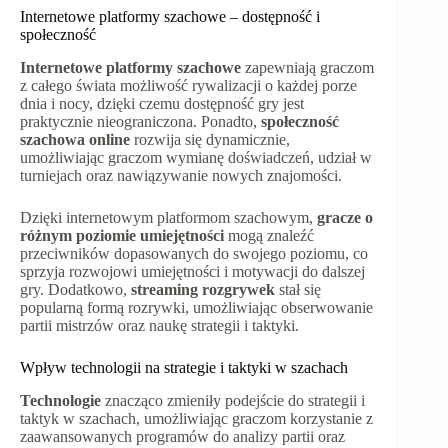
Internetowe platformy szachowe – dostępność i
społeczność
Internetowe platformy szachowe
zapewniają graczom
z całego świata możliwość rywalizacji o każdej porze
dnia i nocy, dzięki czemu dostępność gry jest
praktycznie nieograniczona. Ponadto,
społeczność
szachowa online
rozwija się dynamicznie,
umożliwiając graczom wymianę doświadczeń, udział w
turniejach oraz nawiązywanie nowych znajomości.
Dzięki internetowym platformom szachowym,
gracze o
różnym poziomie umiejętności
mogą znaleźć
przeciwników dopasowanych do swojego poziomu, co
sprzyja rozwojowi umiejętności i motywacji do dalszej
gry. Dodatkowo,
streaming rozgrywek
stał się
popularną formą rozrywki, umożliwiając obserwowanie
partii mistrzów oraz naukę strategii i taktyki.
Wpływ technologii na strategie i taktyki w szachach
Technologie
znacząco zmieniły podejście do strategii i
taktyk w szachach, umożliwiając graczom korzystanie z
zaawansowanych programów do analizy partii oraz