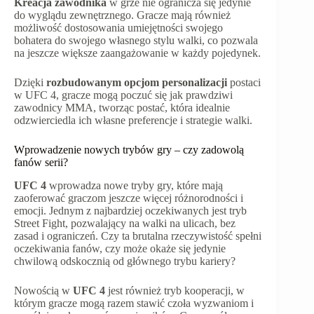
Kreacja zawodnika
w grze nie ogranicza się jedynie
do wyglądu zewnętrznego. Gracze mają również
możliwość dostosowania umiejętności swojego
bohatera do swojego własnego stylu walki, co pozwala
na jeszcze większe zaangażowanie w każdy pojedynek.
Dzięki
rozbudowanym opcjom personalizacji
postaci
w UFC 4, gracze mogą poczuć się jak prawdziwi
zawodnicy MMA, tworząc postać, która idealnie
odzwierciedla ich własne preferencje i strategie walki.
Wprowadzenie nowych trybów gry – czy zadowolą
fanów serii?
UFC 4
wprowadza nowe tryby gry, które mają
zaoferować graczom jeszcze więcej różnorodności i
emocji. Jednym z najbardziej oczekiwanych jest tryb
Street Fight, pozwalający na walki na ulicach, bez
zasad i ograniczeń. Czy ta brutalna rzeczywistość spełni
oczekiwania fanów, czy może okaże się jedynie
chwilową odskocznią od głównego trybu kariery?
Nowością w
UFC 4
jest również tryb kooperacji, w
którym gracze mogą razem stawić czoła wyzwaniom i