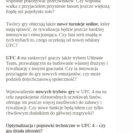
wspólnie pokonywać przeciwników. Czy wspólna
walka z przyjacielem przyniesie fanom jeszcze większą
frajdę niż pojedynki solo?
Twórcy gry obiecują także
nowe turnieje online
, które
mają sprawić, że rywalizacja będzie jeszcze bardziej
intensywna i emocjonująca. Czy fani serii znajdą w
tych trybach to, czego oczekują od nowej odsłony
UFC?
UFC 4
ma zaskoczyć graczy także trybem Ultimate
Team, pozwalającym na budowanie własnej drużyny i
rywalizację z innymi graczami. Czy ta innowacja
przyciągnie do gry nowych entuzjastów, czy może
podzieli dotychczasową społeczność?
Wprowadzenie
nowych trybów gry
w UFC 4 ma na
celu zaspokojenie różnorodnych oczekiwań fanów,
oferując im jeszcze więcej możliwości do zabawy i
rywalizacji. Czy nowe funkcje będą hitem czy tylko
chwilowym dodatkiem do głównej rozgrywki?
Optymalizacja i poprawki techniczne w UFC 4 – czy
gra działa płynniej?