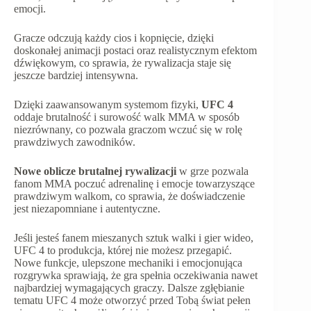
emocji.
Gracze odczują każdy cios i kopnięcie, dzięki
doskonałej animacji postaci oraz realistycznym efektom
dźwiękowym, co sprawia, że rywalizacja staje się
jeszcze bardziej intensywna.
Dzięki zaawansowanym systemom fizyki,
UFC 4
oddaje brutalność i surowość walk MMA w sposób
niezrównany, co pozwala graczom wczuć się w rolę
prawdziwych zawodników.
Nowe oblicze brutalnej rywalizacji
w grze pozwala
fanom MMA poczuć adrenalinę i emocje towarzyszące
prawdziwym walkom, co sprawia, że doświadczenie
jest niezapomniane i autentyczne.
Jeśli jesteś fanem mieszanych sztuk walki i gier wideo,
UFC 4 to produkcja, której nie możesz przegapić.
Nowe funkcje, ulepszone mechaniki i emocjonująca
rozgrywka sprawiają, że gra spełnia oczekiwania nawet
najbardziej wymagających graczy. Dalsze zgłębianie
tematu UFC 4 może otworzyć przed Tobą świat pełen