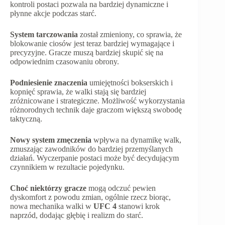
kontroli postaci pozwala na bardziej dynamiczne i
płynne akcje podczas starć.
System tarczowania
został zmieniony, co sprawia, że
blokowanie ciosów jest teraz bardziej wymagające i
precyzyjne. Gracze muszą bardziej skupić się na
odpowiednim czasowaniu obrony.
Podniesienie znaczenia
umiejętności bokserskich i
kopnięć sprawia, że walki stają się bardziej
zróżnicowane i strategiczne. Możliwość wykorzystania
różnorodnych technik daje graczom większą swobodę
taktyczną.
Nowy system zmęczenia
wpływa na dynamikę walk,
zmuszając zawodników do bardziej przemyślanych
działań. Wyczerpanie postaci może być decydującym
czynnikiem w rezultacie pojedynku.
Choć niektórzy gracze
mogą odczuć pewien
dyskomfort z powodu zmian, ogólnie rzecz biorąc,
nowa mechanika walki w
UFC 4
stanowi krok
naprzód, dodając głębię i realizm do starć.