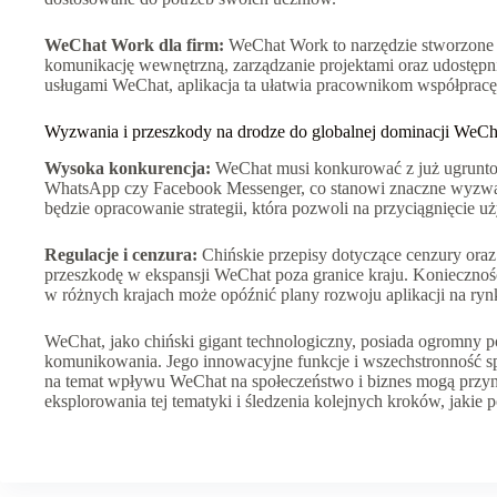
WeChat Work dla firm:
WeChat Work to narzędzie stworzone s
komunikację wewnętrzną, zarządzanie projektami oraz udostępni
usługami WeChat, aplikacja ta ułatwia pracownikom współpracę 
Wyzwania i przeszkody na drodze do globalnej dominacji WeCh
Wysoka konkurencja:
WeChat musi konkurować z już ugrunto
WhatsApp czy Facebook Messenger, co stanowi znaczne wyzwan
będzie opracowanie strategii, która pozwoli na przyciągnięcie
Regulacje i cenzura:
Chińskie przepisy dotyczące cenzury or
przeszkodę w ekspansji WeChat poza granice kraju. Konieczn
w różnych krajach może opóźnić plany rozwoju aplikacji na r
WeChat, jako chiński gigant technologiczny, posiada ogromny po
komunikowania. Jego innowacyjne funkcje i wszechstronność spra
na temat wpływu WeChat na społeczeństwo i biznes mogą przyn
eksplorowania tej tematyki i śledzenia kolejnych kroków, jakie