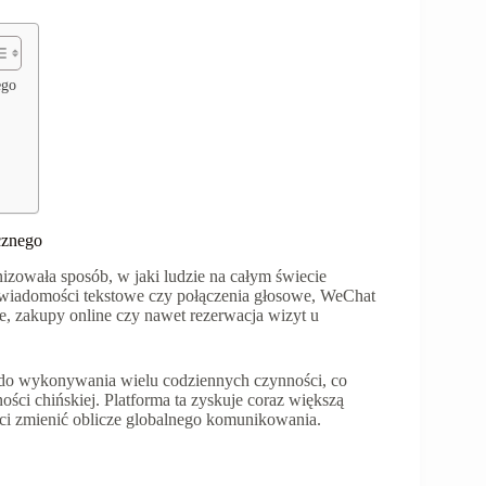
ego
cznego
izowała sposób, w jaki ludzie na całym świecie
k wiadomości tekstowe czy połączenia głosowe, WeChat
lne, zakupy online czy nawet rezerwacja wizyt u
i do wykonywania wielu codziennych czynności, co
ości chińskiej. Platforma ta zyskuje coraz większą
ci zmienić oblicze globalnego komunikowania.