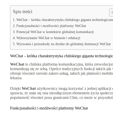
Spis treści
WeChat – krótka charakterystyka chińskiego giganta technologiczn
Funkcjonalności i możliwości platformy WeChat
Potencjał WeChat w kontekście globalnej komunikacji
Wykorzystanie WeChat w biznesie i edukacji
Wyzwania i przeszkody na drodze do globalnej dominacji WeChat
WeChat – krótka charakterystyka chińskiego giganta technologi
WeChat
to chińska platforma komunikacyjna, która zrewolucjon
komunikują się ze sobą. Oprócz tradycyjnych funkcji takich ja
oferuje również szeroki zakres usług, takich jak płatności mobi
lekarza.
Dzięki
WeChat
użytkownicy mogą korzystać z jednej aplikacj
sprawia, że stała się ona nieodłącznym elementem życia społeczn
popularność również poza granicami Chin, co może w przyszłoś
Funkcjonalności i możliwości platformy WeChat