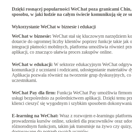
Dzięki rosnącej popularności WeChat poza granicami Chin, 
sposobu, w jaki ludzie na całym świecie komunikują się ze so
Wykorzystanie WeChat w biznesie i edukacji
WeChat w biznesie:
WeChat stał się kluczowym narzędziem kom
dotarcie do ogromnej liczby klientów poprzez funkcje takie jak o
integracji płatności mobilnych, platforma umożliwia również p
aplikacji, co znacząco ułatwia proces zakupów online.
WeChat w edukacji:
W sektorze edukacyjnym WeChat odgrywa 
komunikacji z uczniami i rodzicami, udostępnianie materiałów d
Aplikacja pozwala również na tworzenie grup dyskusyjnych, c
uczestnikami.
WeChat Pay dla firm:
Funkcja WeChat Pay umożliwia firmom p
usługi bezpośrednio za pośrednictwem aplikacji. Dzięki temu p
klienci cieszyć się wygodnym i szybkim sposobem dokonywania 
E-learning na WeChat:
Wraz z rozwojem e-learningu platform
prowadzenia kursów online, szkoleń dla pracowników oraz udos
różnorodnym funkcjom, takim jak transmisje na żywo czy quizy,
dostosowane do potrzeb swoich uczniów.