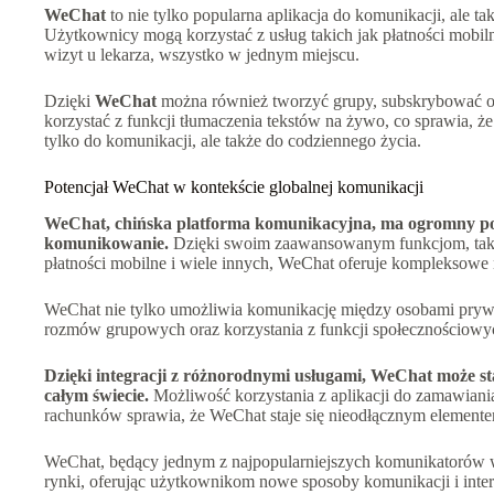
WeChat
to nie tylko popularna aplikacja do komunikacji, ale t
Użytkownicy mogą korzystać z usług takich jak płatności mobil
wizyt u lekarza, wszystko w jednym miejscu.
Dzięki
WeChat
można również tworzyć grupy, subskrybować ofi
korzystać z funkcji tłumaczenia tekstów na żywo, co sprawia, że
tylko do komunikacji, ale także do codziennego życia.
Potencjał WeChat w kontekście globalnej komunikacji
WeChat, chińska platforma komunikacyjna, ma ogromny pot
komunikowanie.
Dzięki swoim zaawansowanym funkcjom, taki
płatności mobilne i wiele innych, WeChat oferuje kompleksowe 
WeChat nie tylko umożliwia komunikację między osobami pryw
rozmów grupowych oraz korzystania z funkcji społecznościowych,
Dzięki integracji z różnorodnymi usługami, WeChat może st
całym świecie.
Możliwość korzystania z aplikacji do zamawiania
rachunków sprawia, że WeChat staje się nieodłącznym elemente
WeChat, będący jednym z najpopularniejszych komunikatorów w
rynki, oferując użytkownikom nowe sposoby komunikacji i inter