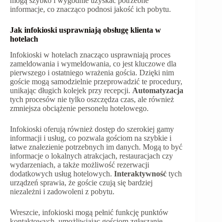
mogą szybko i wygodnie uzyskać potrzebne
informacje, co znacząco podnosi jakość ich pobytu.
Jak infokioski usprawniają obsługę klienta w
hotelach
Infokioski w hotelach znacząco usprawniają proces
zameldowania i wymeldowania, co jest kluczowe dla
pierwszego i ostatniego wrażenia gościa. Dzięki nim
goście mogą samodzielnie przeprowadzić te procedury,
unikając długich kolejek przy recepcji.
Automatyzacja
tych procesów nie tylko oszczędza czas, ale również
zmniejsza obciążenie personelu hotelowego.
Infokioski oferują również dostęp do szerokiej gamy
informacji i usług, co pozwala gościom na szybkie i
łatwe znalezienie potrzebnych im danych. Mogą to być
informacje o lokalnych atrakcjach, restauracjach czy
wydarzeniach, a także możliwość rezerwacji
dodatkowych usług hotelowych.
Interaktywność
tych
urządzeń sprawia, że goście czują się bardziej
niezależni i zadowoleni z pobytu.
Wreszcie, infokioski mogą pełnić funkcję punktów
kontaktowych, umożliwiając gościom zgłaszanie