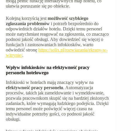
mogą pełnić funkcję interaktywnych map hotelu, co
ułatwia poruszanie się po obiekcie.
Kolejną korzyścią jest
możliwość szybkiego
zgłaszania problemów
i potrzeb bezpośrednio do
odpowiednich działów hotelu. Dzięki temu personel
może natychmiast reagować na zgłoszenia, co znacząco
podnosi jakość obsługi. Aby dowiedzieć się więcej o
funkcjach i zastosowaniach infokiosków, warto
odwiedzić stronę
https://solix.pl/rozwiazania/ekrany-w-
witrynie/
.
Wpływ infokiosków na efektywność pracy
personelu hotelowego
Infokioski w hotelach mają znaczący wpływ na
efektywność pracy personelu
. Automatyzacja
procesów, takich jak zameldowanie i wymeldowanie,
pozwala pracownikom skupić się na bardziej złożonych
zadaniach, które wymagają ludzkiego podejścia. Dzięki
temu personel może poświęcić więcej czasu na
indywidualne potrzeby gości, co podnosi jakość
obsługi.