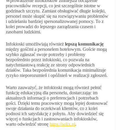
Wprowadzenie infokiosków zmniejsza obciążenie
pracowników recepcji, co jest szczególnie istotne w
godzinach szczytu. Zamiast obsługiwać długie kolejki,
personel może skupić się na rozwiązywaniu problemów
i udzielaniu bardziej spersonalizowanej pomocy. To z
kolei prowadzi do lepszego zarządzania czasem i
zasobami ludzkimi.
Infokioski umożliwiają również
lepszą komunikację
między gośćmi a personelem hotelowym. Goście mogą
szybko zgłaszać swoje potrzeby i problemy
bezpośrednio przez infokioski, co pozwala na
natychmiastową reakcję ze strony odpowiednich
działów. Taka bezpośrednia komunikacja minimalizuje
ryzyko nieporozumień i opóźnień w realizacji zgłoszeń.
Warto zauważyć, że infokioski mogą również pełnić
funkcję edukacyjną dla personelu, dostarczając im
aktualnych informacji o preferencjach i potrzebach
gości. Dzięki temu pracownicy mogą lepiej dostosować
swoje działania do oczekiwań klientów, co z kolei
podnosi ich satysfakcję z pobytu. Aby dowiedzieć się
więcej o funkcjach i zastosowaniach infokiosków,
warto odwiedzić stronę
https://solix.pl
.