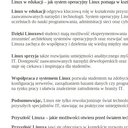
Linux w edukacji – jak system operacyjny Linux pomaga w kszta
Linux w edukacji
odgrywa kluczową rolę w kształceniu przyszł
zaawansowanych narzędzi i technologii. System operacyjny Li
uczelniach do nauki programowania, administracji sieci oraz cy
Dzięki Linuxowi
studenci mają możliwość eksperymentowania z
zrozumieć architekturę systemów operacyjnych oraz rozwijać um
Linuxa zachęca do współpracy i dzielenia się wiedzą między stu
Linux sprzyja
także rozwijaniu umiejętności analitycznego myś
IT. Dostępność zaawansowanych narzędzi deweloperskich oraz w
staje się ciekawa i inspirująca dla studentów.
Współpraca z systemem Linux
pozwala studentom na zdobyci
konfiguracją serwerów, zarządzaniem bazami danych czy prog
na rynku pracy i ułatwia znalezienie zatrudnienia w branży IT.
Podsumowując,
Linux nie tylko rewolucjonizuje świat technolo
przyszłych specjalistów IT, stawiając na praktyczne umiejętności
Przyszłość Linuxa – jakie możliwości otwiera przed światem tec
Przyszłość Linuxa
jawi się obiecująco w kontekście rozwoju sz