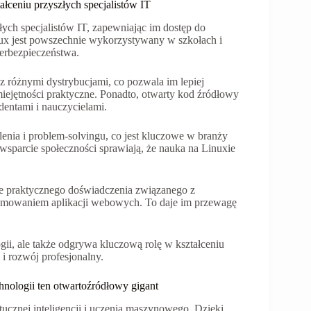
łceniu przyszłych specjalistów IT
ych specjalistów IT, zapewniając im dostęp do
nux jest powszechnie wykorzystywany w szkołach i
berbezpieczeństwa.
 różnymi dystrybucjami, co pozwala im lepiej
iejętności praktyczne. Ponadto, otwarty kod źródłowy
dentami i nauczycielami.
lenia i problem-solvingu, co jest kluczowe w branży
sparcie społeczności sprawiają, że nauka na Linuxie
e praktycznego doświadczenia związanego z
ramowaniem aplikacji webowych. To daje im przewagę
gii, ale także odgrywa kluczową rolę w kształceniu
 i rozwój profesjonalny.
hnologii ten otwartoźródłowy gigant
tucznej inteligencji i uczenia maszynowego. Dzięki