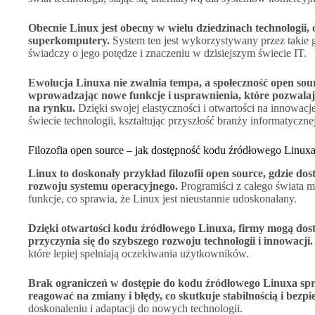
Obecnie Linux jest obecny w wielu dziedzinach technologii,
superkomputery.
System ten jest wykorzystywany przez takie 
świadczy o jego potędze i znaczeniu w dzisiejszym świecie IT.
Ewolucja Linuxa nie zwalnia tempa, a społeczność open sou
wprowadzając nowe funkcje i usprawnienia, które pozwala
na rynku.
Dzięki swojej elastyczności i otwartości na innowac
świecie technologii, kształtując przyszłość branży informatycznej
Filozofia open source – jak dostępność kodu źródłowego Linuxa
Linux to doskonały przykład filozofii open source, gdzie do
rozwoju systemu operacyjnego.
Programiści z całego świata
funkcje, co sprawia, że Linux jest nieustannie udoskonalany.
Dzięki otwartości kodu źródłowego Linuxa, firmy mogą dos
przyczynia się do szybszego rozwoju technologii i innowacji.
które lepiej spełniają oczekiwania użytkowników.
Brak ograniczeń w dostępie do kodu źródłowego Linuxa spr
reagować na zmiany i błędy, co skutkuje stabilnością i bezp
doskonaleniu i adaptacji do nowych technologii.