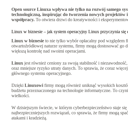
Open source Linuxa wpływa nie tylko na rozwój samego syst
technologiczną, inspirując do tworzenia nowych projektów 
współpracy.
To otwiera drzwi do kreatywności i eksperymento
Linux w biznesie – jak system operacyjny Linux przyczynia się 
Linux w biznesie
to nie tylko wybór opłacalny pod względem f
otwartoźródłowej naturze systemu, firmy mogą dostosować go d
większą kontrolę nad swoimi operacjami.
Linux
jest również ceniony za swoją stabilność i niezawodność,
oraz mniejsze ryzyko utraty danych. To sprawia, że coraz więcej
głównego systemu operacyjnego.
Dzięki
Linuxowi
firmy mogą również uniknąć wysokich kosztów
budżetu przeznaczonego na technologie informatyczne. To czyni g
wielkości.
W dzisiejszym świecie, w którym cyberbezpieczeństwo staje się
najbezpieczniejszych rozwiązań, co sprawia, że firmy mogą spać
atakami i kradzieżą.