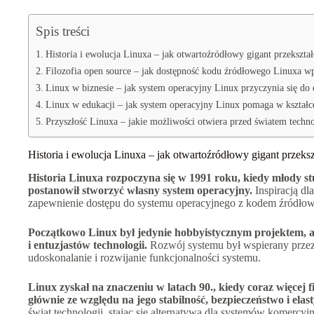
Spis treści
Historia i ewolucja Linuxa – jak otwartoźródłowy gigant przekształc
Filozofia open source – jak dostępność kodu źródłowego Linuxa wp
Linux w biznesie – jak system operacyjny Linux przyczynia się do 
Linux w edukacji – jak system operacyjny Linux pomaga w kształce
Przyszłość Linuxa – jakie możliwości otwiera przed światem techno
Historia i ewolucja Linuxa – jak otwartoźródłowy gigant przekszt
Historia Linuxa rozpoczyna się w 1991 roku, kiedy młody stu
postanowił stworzyć własny system operacyjny.
Inspiracją dl
zapewnienie dostępu do systemu operacyjnego z kodem źródło
Początkowo Linux był jedynie hobbyistycznym projektem, a
i entuzjastów technologii.
Rozwój systemu był wspierany przez 
udoskonalanie i rozwijanie funkcjonalności systemu.
Linux zyskał na znaczeniu w latach 90., kiedy coraz więcej 
głównie ze względu na jego stabilność, bezpieczeństwo i elas
świat technologii, stając się alternatywą dla systemów komercyj