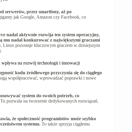
 od serwerów, przez smartfony, aż po
giganty jak Google, Amazon czy Facebook, co
rce nadal aktywnie rozwija ten system operacyjny,
ją mu nadal konkurować z największymi graczami
je, Linux pozostaje kluczowym graczem w dzisiejszym
.
 wpływa na rozwój technologii i innowacji
stępność kodu źródłowego przyczynia się do ciągłego
 mogą współpracować, wprowadzać poprawki i nowe
tosowywać system do swoich potrzeb, co
To pozwala na tworzenie dedykowanych rozwiązań,
awia, że społeczność programistów może szybko
ieczeństwem systemu.
To także sprzyja ciągłemu