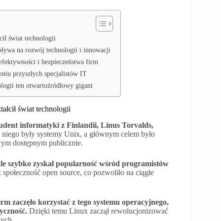
ił świat technologii
ływa na rozwój technologii i innowacji
efektywności i bezpieczeństwa firm
niu przyszłych specjalistów IT
logii ten otwartoźródłowy gigant
ałcił świat technologii
dent informatyki z Finlandii, Linus Torvalds,
a niego były systemy Unix, a głównym celem było
wym dostępnym publicznie.
le szybko zyskał popularność wśród programistów
społeczność open source, co pozwoliło na ciągłe
firm zaczęło korzystać z tego systemu operacyjnego,
tyczność.
Dzięki temu Linux zaczął rewolucjonizować
nych.