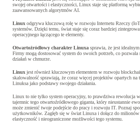
swojej otwartości i elastyczności, Linux staje się platformą wyb
zaawansowanych algorytmów AI.
Linux
odgrywa kluczową rolę w rozwoju Internetu Rzeczy (IoT)
systemów. Dzięki temu, świat staje się coraz bardziej zintegrowan
operacyjnego łączącego te elementy.
Otwartoźródłowy charakter Linuxa
sprawia, że jest idealny
Firmy mogą dostosować system do swoich potrzeb, co pozwala 
działań w chmurze.
Linux
jest również kluczowym elementem w rozwoju blockchaina
skalowalność sprawiają, że coraz więcej projektów opartych na 
Linuksa jako podstawy swojego działania.
Linux to nie tylko system operacyjny, to prawdziwa rewolucja w
tajemnic tego otwartoźródłowego giganta, który nieustannie ewo
może zmienić twoje podejście do pracy i rozwoju IT. Poznaj społ
użytkowników. Zagłęb się w świat Linuxa i dołącz do milionów 
elastyczność i nieograniczone możliwości tego systemu.